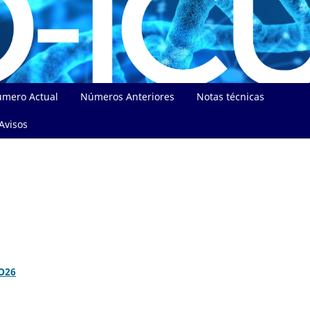
mero Actual
Números Anteriores
Notas técnicas
Avisos
O26